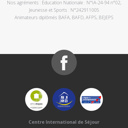
Nos agréments : Education Nationale : N°IA-24-94 n°02,
Jeunesse et Sports : N°242911005
Animateurs diplômés BAFA, BAFD, AFPS, BEJEPS
Centre International de Séjour