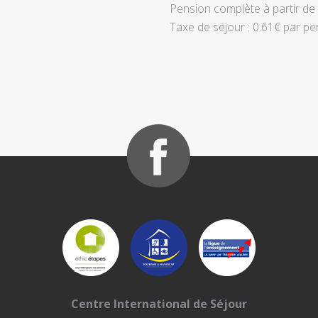
Pension complète à partir de
Taxe de séjour : 0.61€ par pe
Centre International de Séjour