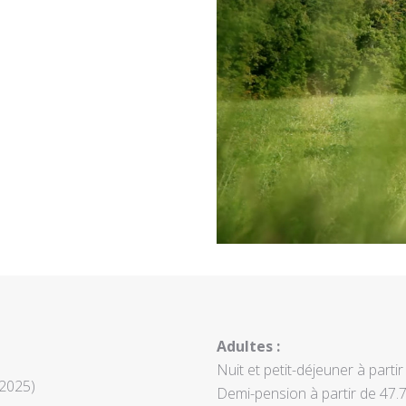
Adultes :
Nuit et petit-déjeuner à parti
 2025)
Demi-pension à partir de 47.