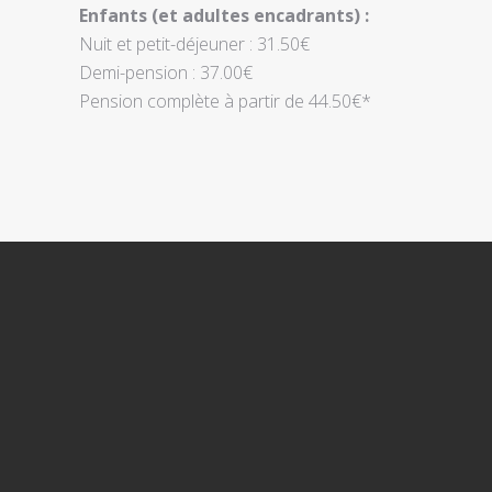
Enfants (et adultes encadrants) :
Nuit et petit-déjeuner : 31.50€
Demi-pension : 37.00€
Pension complète à partir de 44.50€*