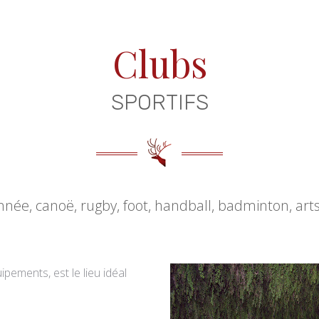
Clubs
SPORTIFS
née, canoë, rugby, foot, handball, badminton, ar
ipements, est le lieu idéal