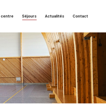
 centre
Séjours
Actualités
Contact
 centre
Séjours
Actualités
Contact