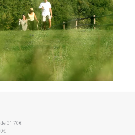
r de 31.70€
70€