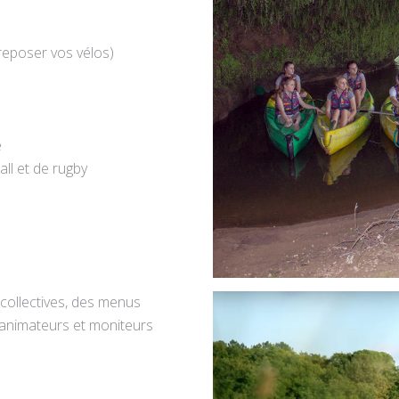
reposer vos vélos)
e
all et de rugby
collectives, des menus
s animateurs et moniteurs